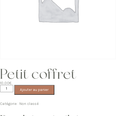
Petit coffret
10,00
€
quantité
Ajouter au panier
de
Petit
coffret
Catégorie :
Non classé