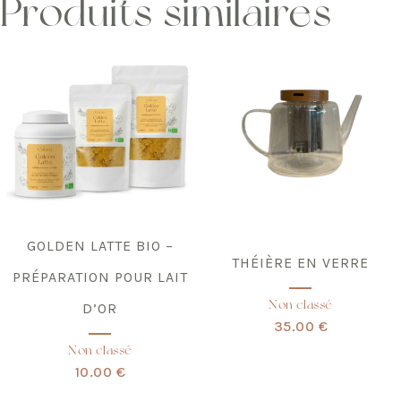
Produits similaires
Ce
produit
a
plusieurs
variations.
Les
options
peuvent
être
choisies
sur
la
page
du
produit
GOLDEN LATTE BIO –
THÉIÈRE EN VERRE
PRÉPARATION POUR LAIT
Non classé
D’OR
35.00 €
Non classé
10.00 €