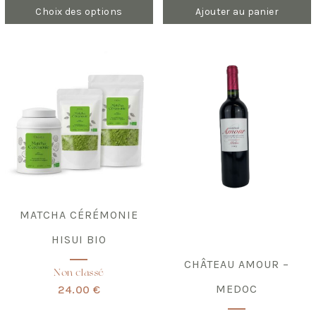
Choix des options
Ajouter au panier
Ce
produit
a
plusieurs
variations.
Les
options
peuvent
être
choisies
sur
la
page
du
produit
MATCHA CÉRÉMONIE
HISUI BIO
CHÂTEAU AMOUR –
Non classé
MEDOC
24.00 €