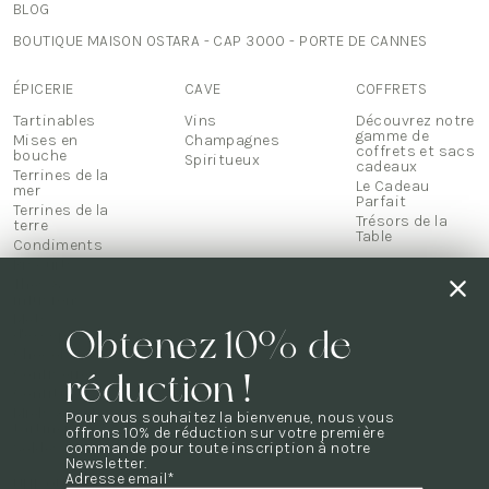
BLOG
BOUTIQUE MAISON OSTARA - CAP 3000 - PORTE DE CANNES
ÉPICERIE
CAVE
COFFRETS
Tartinables
Vins
Découvrez notre
gamme de
Mises en
Champagnes
coffrets et sacs
bouche
Spiritueux
cadeaux
Terrines de la
Le Cadeau
mer
Parfait
Terrines de la
Trésors de la
terre
Table
Condiments
Biscuits
Thés &
infusions
Mets
Obtenez 10% de
d'exception
Chocolats
Confiseries
réduction !
Confitures
Miels & pâte à
Pour vous souhaitez la bienvenue, nous vous
tartiner
offrons 10% de réduction sur votre première
commande pour toute inscription à notre
Soldes
Newsletter.
Adresse email*
UNE QUESTION ?