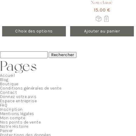
Non classé
15.00 €
Choix des options
Ajouter au panier
Rechercher :
Pages
Accueil
Blog
Boutique
Conditions générales de vente
Contact
Donnez votre avis
Espace entreprise
FAQ
Inscription
Mentions légales
Mon compte
Nos points de vente
Notre Histoire
Panier
Protections des données