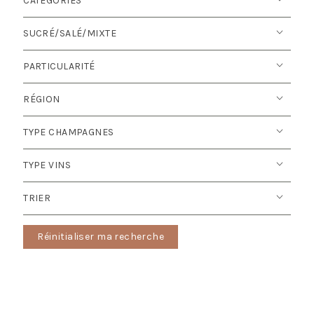
CATEGORIES
SUCRÉ/SALÉ/MIXTE
PARTICULARITÉ
RÉGION
TYPE CHAMPAGNES
TYPE VINS
TRIER
Réinitialiser ma recherche
Ce
Ce
produit
produit
a
a