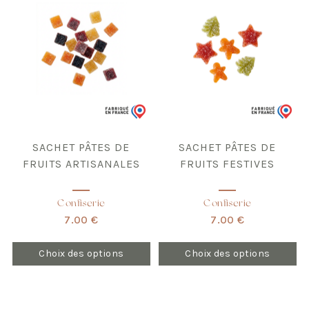
plusieurs
plusieurs
variations.
variations.
Les
Les
options
options
peuvent
peuvent
être
être
choisies
choisies
sur
sur
la
la
page
page
du
du
produit
produit
SACHET PÂTES DE
SACHET PÂTES DE
FRUITS ARTISANALES
FRUITS FESTIVES
Confiserie
Confiserie
7.00 €
7.00 €
Choix des options
Choix des options
Ce
Ce
produit
produit