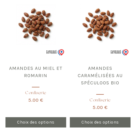
a
a
plusieurs
plusieurs
variations.
variations.
Les
Les
options
options
peuvent
peuvent
être
être
choisies
choisies
sur
sur
la
la
page
page
du
du
produit
produit
AMANDES AU MIEL ET
AMANDES
ROMARIN
CARAMÉLISÉES AU
SPÉCULOOS BIO
Confiserie
5.00 €
Confiserie
5.00 €
Choix des options
Choix des options