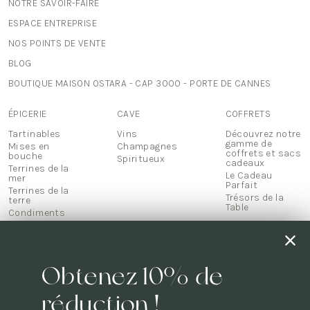
NOTRE SAVOIR-FAIRE
ESPACE ENTREPRISE
NOS POINTS DE VENTE
BLOG
BOUTIQUE MAISON OSTARA - CAP 3000 - PORTE DE CANNES
ÉPICERIE
CAVE
COFFRETS
Tartinables
Vins
Découvrez notre
gamme de
Mises en
Champagnes
coffrets et sacs
bouche
Spiritueux
cadeaux
Terrines de la
Le Cadeau
mer
Parfait
Terrines de la
Trésors de la
terre
Table
Condiments
Biscuits
Thés &
infusions
Mets
Obtenez 10% de
d'exception
Chocolats
Confiseries
réduction !
Confitures