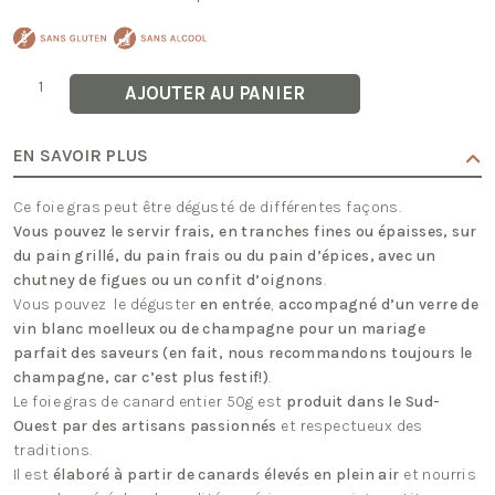
quantité
AJOUTER AU PANIER
de
Foie
Gras
de
EN SAVOIR PLUS
Canard
Entier
50g
Ce foie gras peut être dégusté de différentes façons.
Vous pouvez le servir frais, en tranches fines ou épaisses, sur
du pain grillé, du pain frais ou du pain d’épices, avec un
chutney de figues ou un confit d’oignons
.
Vous pouvez le déguster
en entrée
,
accompagné d’un verre de
vin blanc moelleux ou de champagne pour un mariage
parfait des saveurs (en fait, nous recommandons toujours le
champagne, car c’est plus festif!)
.
Le foie gras de canard entier 50g est
produit dans le Sud-
Ouest par des artisans passionnés
et respectueux des
traditions.
Il est
élaboré à partir de canards élevés en plein air
et nourris