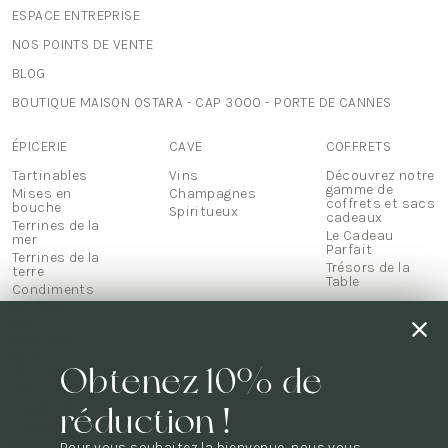
ESPACE ENTREPRISE
NOS POINTS DE VENTE
BLOG
BOUTIQUE MAISON OSTARA - CAP 3000 - PORTE DE CANNES
ÉPICERIE
CAVE
COFFRETS
Tartinables
Vins
Découvrez notre
gamme de
Mises en
Champagnes
coffrets et sacs
bouche
Spiritueux
cadeaux
Terrines de la
Le Cadeau
mer
Parfait
Terrines de la
Trésors de la
terre
Table
Condiments
Biscuits
Thés &
infusions
Mets
Obtenez 10% de
d'exception
Chocolats
Confiseries
réduction !
Confitures
Miels & pâte à
Pour vous souhaitez la bienvenue, nous vous