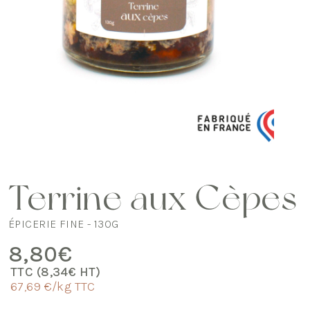
Terrine aux Cèpes
ÉPICERIE FINE - 130G
8,80
€
TTC (
8,34
€
HT)
67,69 €/kg TTC