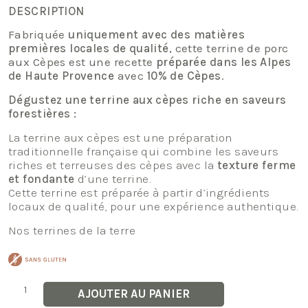
DESCRIPTION
Fabriquée
uniquement avec des matières
premières locales de qualité
, cette terrine de porc
aux Cèpes est une recette
préparée dans les Alpes
de Haute Provence
avec
10% de Cèpes
.
Dégustez une terrine aux cèpes riche en saveurs
forestières :
La terrine aux cèpes est une préparation
traditionnelle française qui combine les saveurs
riches et terreuses des cèpes avec la
texture ferme
et fondante
d’une terrine.
Cette terrine est préparée à partir d’ingrédients
locaux de qualité, pour une expérience authentique.
Nos terrines de la terre
quantité
AJOUTER AU PANIER
de
Terrine