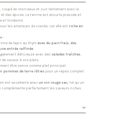
, coupé en morceaux et cuit lentement avec la
l et des épices. La terrine est ensuite pressée et
e et fondante.
pour les amateurs de viande, car elle est
riche en
r :
rrine de lapin au thym
avec du pain frais, des
une entrée raffinée
.
 également délicieuse avec des
salades fraîches
,
 de saveur à vos plats.
ement être servie comme plat principal,
de
pommes de terre rôties
pour un repas complet
hym est excellente avec
un vin rouge sec,
tel qu’un
i complémente parfaitement les saveurs riches