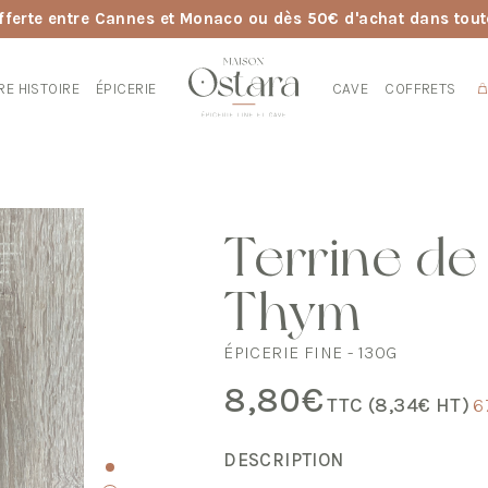
fferte entre Cannes et Monaco ou dès 50€ d'achat dans tout
RE HISTOIRE
ÉPICERIE
CAVE
COFFRETS
Terrine de
Thym
ÉPICERIE FINE - 130G
8,80
€
TTC (
8,34
€
HT)
6
DESCRIPTION