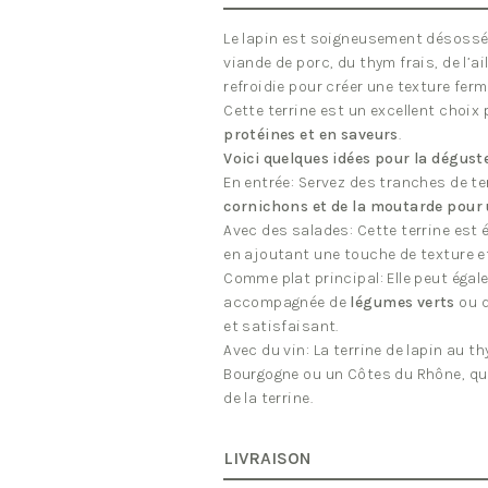
Thym
Le lapin est soigneusement désossé
viande de porc, du thym frais, de l’ai
refroidie pour créer une texture ferm
Cette terrine est un excellent choix 
protéines et en saveurs
.
Voici quelques idées pour la déguste
En entrée: Servez des tranches de te
cornichons et de la moutarde pour 
Avec des salades: Cette terrine est
en ajoutant une touche de texture et
Comme plat principal: Elle peut égal
accompagnée de
légumes verts
ou 
et satisfaisant.
Avec du vin: La terrine de lapin au t
Bourgogne ou un Côtes du Rhône, qu
de la terrine.
LIVRAISON