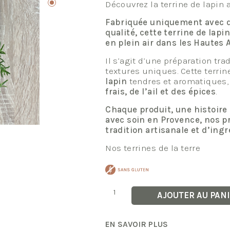
Découvrez la terrine de lapin
Fabriquée uniquement avec d
qualité, cette terrine de lapi
en plein air dans les Hautes 
Il s’agit d’une préparation tra
textures uniques. Cette terrine
lapin
tendres et aromatiques,
frais, de l’ail et des épices
.
Chaque produit, une histoire 
avec soin en Provence, nos pr
tradition artisanale et d’ing
Nos terrines de la terre
quantité
AJOUTER AU PAN
de
Terrine
de
Lapin
EN SAVOIR PLUS
au