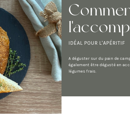
Commen
l'accom
IDÉAL POUR L'APÉRITIF
A déguster sur du pain de camp
également être dégusté en a
légumes frais.