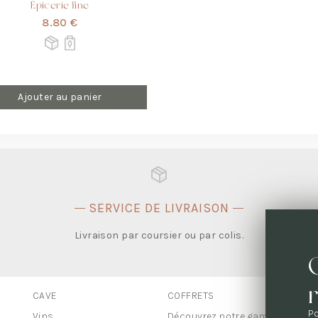
Épicerie fine
8.80 €
Ajouter au panier
SERVICE DE LIVRAISON
.
Livraison par coursier ou par colis.
CAVE
COFFRETS
UN
Po
Tou
Vins
Découvrez notre gamme