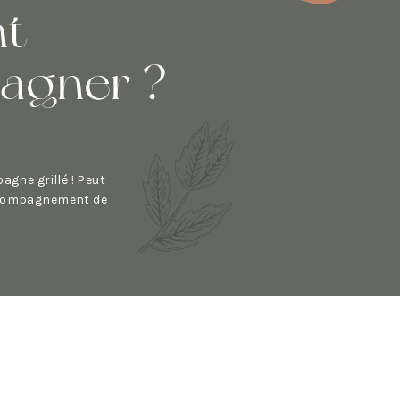
t
pagner ?
agne grillé ! Peut
ccompagnement de