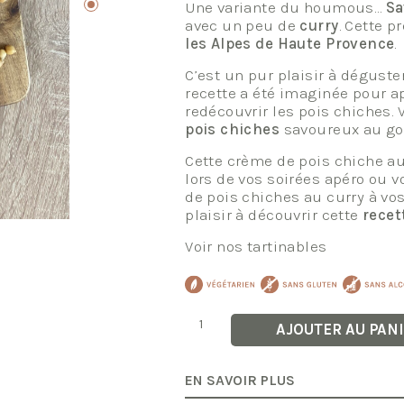
Une variante du houmous…
Sa
avec un peu de
curry
. Cette p
les Alpes de Haute Provence
.
C’est un pur plaisir à déguster
recette a été imaginée pour a
redécouvrir les pois chiches. 
pois chiches
savoureux au goû
Cette crème de pois chiche au c
lors de vos soirées apéro ou v
de pois chiches au curry à vos
plaisir à découvrir cette
recet
Voir nos tartinables
quantité
AJOUTER AU PAN
de
Crème
de
Pois
EN SAVOIR PLUS
Chiches
au