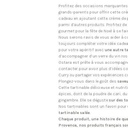
Curry
Profitez des occasions marquantes 
grands-parents pour offrir cette crè
cadeau en ajoutant cette crème de 
parmi d’autres produits. Profitez de
gourmet pour la fête de Noel à se fa
Nous serons ravis de vous aider à c
toujours compléter votre idée cadea
pour votre apéritif avec
une autre t
d’accompagner d’un verre du vin rosé
Ostara est prête à vous accompagne
contacter pour avoir plus d’idées 
Curry ou partager vos expériences cu
Plongez-vous dans le goût des
saveu
Cette tartinable délicieuse et nutrit
épices, dont de la poudre de cari, d
gingembre. Elle se déguste
sur des t
Nos tartinables sont un favori pour
tartinable salée
.
Chaque produit, une histoire de qua
Provence, nos produits français sont