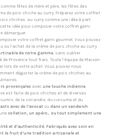
comme fêtes de mère et père, les fêtes des
me de pois chiche au curry. Préparez votre coffret
pois chiches au curry comme une idée à part
 cette idée pour composer votre coffret garni
ire démarquer.
omposer votre coffret garni gourmet. Vous pouvez
u ou l’achat de la crème de pois chiche au curry
artinable de notre gamme
, sans oublier
 de Provence tout frais. Toute l’équipe de Maison
r lors de votre achat. Vous pouvez nous
comment déguster la crème de pois chiches au
linaires.
rs provençales
avec
une touche indienne.
ive est faite de pois chiches et de diverses
u cumin, de la coriandre, du curcuma et du
oasts avec de l’avocat
ou
dans un sandwich
.
 une
collation, un apéro, ou tout simplement une
lité et d’authenticité. Fabriqués avec soin en
 le fruit d’une tradition artisanale et