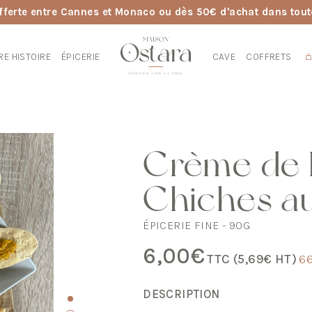
fferte entre Cannes et Monaco ou dès 50€ d'achat dans tout
RE HISTOIRE
ÉPICERIE
CAVE
COFFRETS
Crème de 
Chiches a
ÉPICERIE FINE - 90G
6,00
€
TTC (
5,69
€
HT)
66
DESCRIPTION