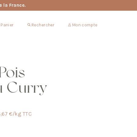
e la France.
Panier
Rechercher
Mon compte
Pois
u Curry
,67 €/kg TTC