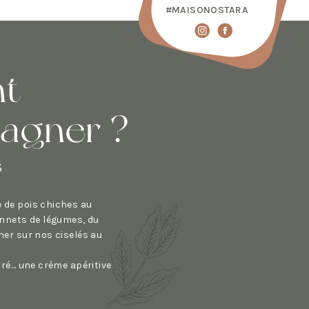
#MAISONOSTARA
t
pagner ?
S
 de pois chiches au
tonnets de légumes, du
ner sur nos ciselés au
loré… une crème apéritive