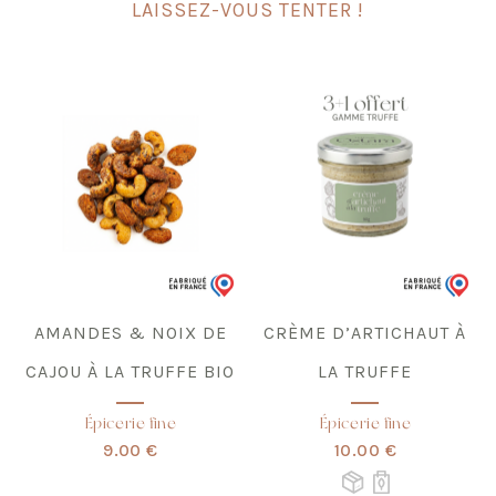
LAISSEZ-VOUS TENTER !
Ce
produit
a
plusieurs
variations.
Les
options
peuvent
être
choisies
sur
la
page
du
produit
AMANDES & NOIX DE
CRÈME D’ARTICHAUT À
CAJOU À LA TRUFFE BIO
LA TRUFFE
Épicerie fine
Épicerie fine
9.00 €
10.00 €