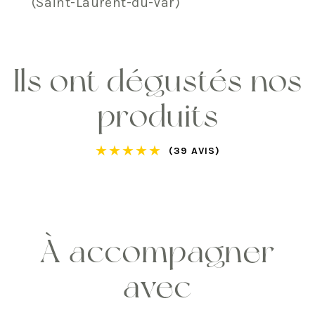
(Saint-Laurent-du-Var)
Ils ont dégustés nos
produits
★
★
★
★
★
(39 AVIS)
À accompagner
avec