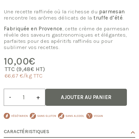
Une recette raffinée où la richesse du
parmesan
rencontre les arômes délicats de la
truffe d’été
.
Fabriquée en Provence
, cette crème de parmesan
révèle des saveurs gastronomiques et élégantes,
parfaites pour des apéritifs raffinés ou pour
sublimer vos recettes.
10,00
€
TTC (
9,48
€
HT)
66,67 €/kg TTC
quantité
-
+
AJOUTER AU PANIER
de
Crème
de
Parmesan
à
la
CARACTÉRISTIQUES
Truffe