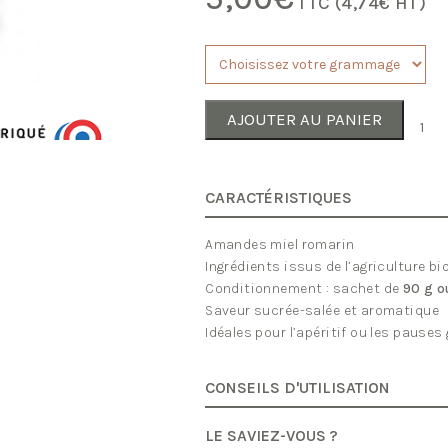
TTC (
4,74
€
HT)
AJOUTER AU PANIER
quanti
de
Amand
au
miel
et
CARACTÉRISTIQUES
romar
Amandes miel romarin
Ingrédients issus de l’agriculture bi
Conditionnement : sachet de
90 g o
Saveur sucrée-salée et aromatique
Idéales pour l’apéritif ou les paus
CONSEILS D'UTILISATION
LE SAVIEZ-VOUS ?