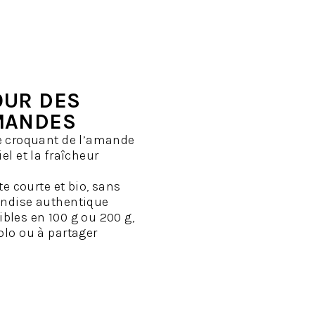
OUR DES
MANDES
 croquant de l’amande
l et la fraîcheur
e courte et bio, sans
andise authentique
bles en 100 g ou 200 g,
olo ou à partager