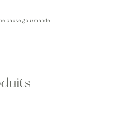
r une pause gourmande
oduits