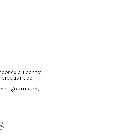
déposée au centre
e croquant de
x et gourmand,
s