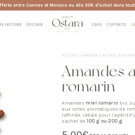
fferte entre Cannes et Monaco ou dès 50€ d'achat dans tout
RE HISTOIRE
ÉPICERIE
CAVE
COFFRETS
ACCUEIL
> AMANDES AU MIEL ET ROMA
Amandes a
romarin
Amandes
miel romarin
bio, s
aux notes aromatiques de ro
raffinée, idéale pour l’apériti
sachet de
100 g ou 200 g
.
5,00
€