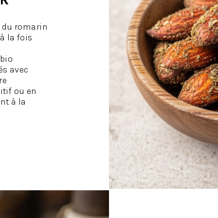
t du romarin
 la fois
 bio
és avec
re
itif ou en
t à la