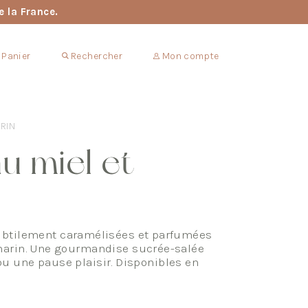
e la France.
Panier
Rechercher
Mon compte
RIN
u miel et
ubtilement caramélisées et parfumées
marin. Une gourmandise sucrée-salée
f ou une pause plaisir. Disponibles en