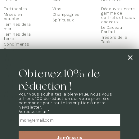
Tartinables
Vins
Découvrez notre
gamme de
Mises en
Champagnes
coffrets et sacs
bouche
Spiritueux
cadeaux
Terrines de la
Le Cadeau
mer
Parfait
Terrines de la
Trésors de la
terre
Table
Condiments
Biscuits
Thés &
infusions
Mets
d'exception
Obtenez 10% de
Chocolats
Confiseries
réduction !
Confitures
Miels & pâte à
Pour vous souhaitez la bienvenue, nous vous
tartiner
offrons 10% de réduction sur votre première
Soldes
commande pour toute inscription à notre
Newsletter.
Adresse email*
UNE QUESTION ?
Toutes les questions sont dans notre
FAQ
NOUS CONTACTER