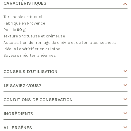
tomates
CARACTÉRISTIQUES
séchées
Tartinable artisanal
Fabriqué en Provence
Pot de
90 g
Texture onctueuse et crémeuse
Association de fromage de chèvre et de tomates séchées
Idéal à l’apéritif et en cuisine
Saveurs méditerranéennes
CONSEILS D'UTILISATION
LE SAVIEZ-VOUS?
CONDITIONS DE CONSERVATION
INGRÉDIENTS
ALLERGÈNES