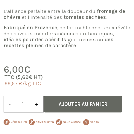
L’alliance parfaite entre la douceur du
fromage de
chèvre
et l’intensité des
tomates séchées
.
Fabriqué en Provence
, ce tartinable onctueux révèle
des saveurs méditerranéennes authentiques,
idéales pour des apéritifs
gourmands ou
des
recettes pleines de caractère
.
6,00
€
TTC (
5,69
€
HT)
66,67 €/kg TTC
quantité
-
+
AJOUTER AU PANIER
de
Délice
de
chèvre
aux