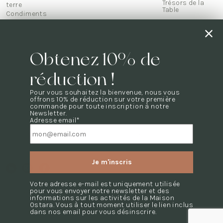
Trésors de la
terre
Table
Condiments
Biscuits
Thés &
infusions
Mets
Obtenez 10% de
d'exception
Chocolats
Confiseries
réduction !
Confitures
Miels & pâte à
Pour vous souhaitez la bienvenue, nous vous
tartiner
offrons 10% de réduction sur votre première
Soldes
commande pour toute inscription à notre
Newsletter.
Adresse email*
UNE QUESTION ?
Toutes les questions sont dans notre
FAQ
NOUS CONTACTER
06 07 23 50 70
Votre adresse e-mail est uniquement utilisée
pour vous envoyer notre newsletter et des
contact@maison-ostara.com
informations sur les activités de la Maison
Ostara. Vous à tout moment utiliser le lien inclus
dans nos email pour vous désinscrire.
Mentions légales
CGV
Protections des données