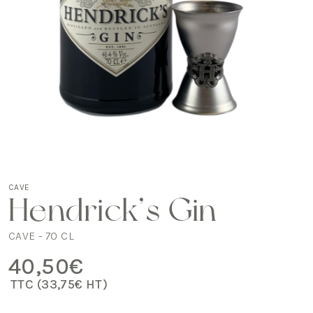
CAVE
Hendrick’s Gin
CAVE - 70 CL
40,50
€
TTC (
33,75
€
HT)