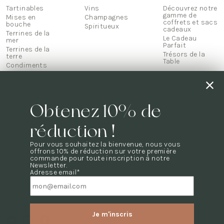
Tartinables
Vins
Découvrez notre
gamme de
Mises en
Champagnes
coffrets et sacs
bouche
Spiritueux
cadeaux
Terrines de la
Le Cadeau
mer
Parfait
Terrines de la
Trésors de la
terre
Table
Condiments
Biscuits
Thés &
infusions
Mets
Obtenez 10% de
d'exception
Chocolats
Confiseries
réduction !
Confitures
Miels & pâte à
Pour vous souhaitez la bienvenue, nous vous
tartiner
offrons 10% de réduction sur votre première
Soldes
commande pour toute inscription à notre
Newsletter.
Adresse email*
UNE QUESTION ?
Toutes les questions sont dans notre
FAQ
NOUS CONTACTER