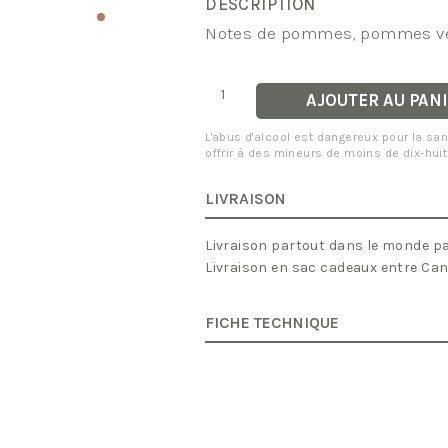
DESCRIPTION
Notes de pommes, pommes ver
quantité
AJOUTER AU PAN
de
Louis
Roederer
L'abus d'alcool est dangereux pour la 
Collection
offrir à des mineurs de moins de dix-huit
242
Brut
LIVRAISON
Livraison partout dans le monde par
Livraison en sac cadeaux entre Ca
FICHE TECHNIQUE