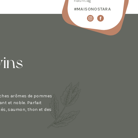
hashtag
#MAISONOSTARA
vins
iches arômes de pommes
gant et noble. Parfait
és, saumon, thon et des