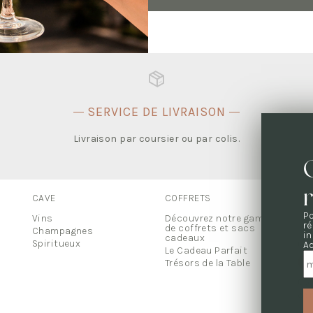
SERVICE DE LIVRAISON
.
Livraison par coursier ou par colis.
CAVE
COFFRETS
UN
Po
Tou
Vins
Découvrez notre gamme
r
de coffrets et sacs
Champagnes
in
cadeaux
NO
Spiritueux
A
Le Cadeau Parfait
Trésors de la Table
06 
co