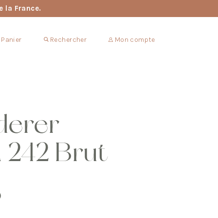
e la France.
Panier
Rechercher
Mon compte
derer
n 242 Brut
)