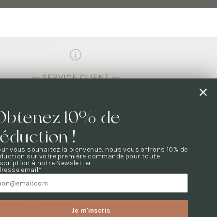
SERVICE CLIENT
Contactez le service commercial ou consultez
notre
FAQ
.
Obtenez 10% de
réduction !
E QUESTION ?
ur vous souhaitez la bienvenue, nous vous offrons 10% de
tes les questions sont dans notre
FAQ
éduction sur votre première commande pour toute
scription à notre Newsletter.
US CONTACTER
dresse email*
07 23 50 70
ntact@maison-ostara.com