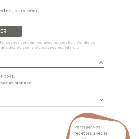
tes, briochées
IER
santé, sachez consommer avec modération. Vendre ou
 ans des boissons alcoolisées est interdit.
 colis.
nnes et Monaco.
Partager vos
recettes avec le