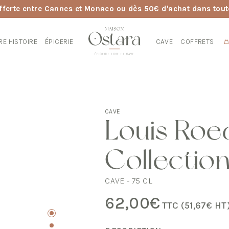
fferte entre Cannes et Monaco ou dès 50€ d'achat dans tout
RE HISTOIRE
ÉPICERIE
CAVE
COFFRETS
CAVE
Louis Roe
Collectio
CAVE - 75 CL
62,00
€
TTC (
51,67
€
HT