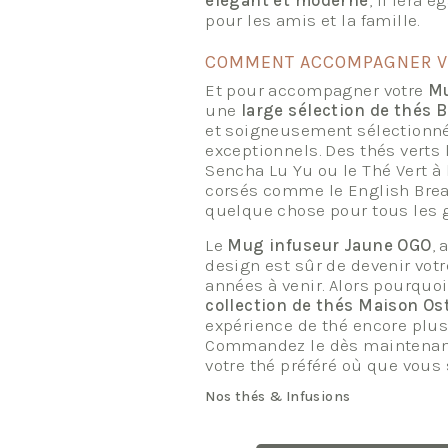
élégant et moderne
, il fera
pour les amis et la famille.
COMMENT ACCOMPAGNER V
Et pour accompagner votre
Mu
une
large sélection de thés B
et soigneusement sélectionné
exceptionnels. Des thés verts
Sencha Lu Yu ou le Thé Vert à 
corsés comme le English Brea
quelque chose pour tous les 
Le
Mug infuseur Jaune OGO
, 
design est sûr de devenir vot
années à venir. Alors pourquoi
collection de thés Maison Os
expérience de thé encore plus
Commandez le dès maintenant p
votre thé préféré où que vous 
Nos thés & Infusions