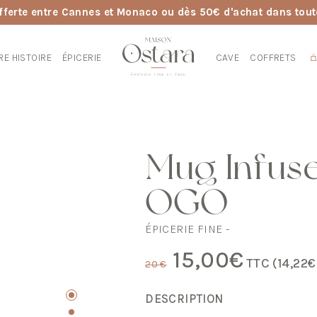
fferte entre Cannes et Monaco ou dès 50€ d'achat dans tout
RE HISTOIRE
ÉPICERIE
CAVE
COFFRETS
Mug Infuse
OGO
ÉPICERIE FINE -
15,00
€
TTC (
14,22
€
20 €
DESCRIPTION