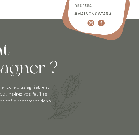
hashtag
#MAISONOSTARA
t
pagner ?
é encore plus agréable et
O! Insérez vos feuilles
otre thé directement dans