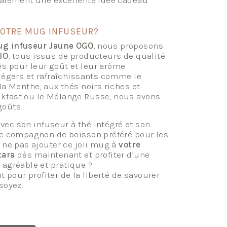
 également une excellente idée cadeau
OTRE MUG INFUSEUR?
g infuseur Jaune OGO
, nous proposons
IO
, tous issus de producteurs de qualité
s pour leur goût et leur arôme
 légers et rafraîchissants comme le
la Menthe, aux thés noirs riches et
kfast ou le Mélange Russe, nous avons
goûts.
avec son infuseur à thé intégré et son
re compagnon de boisson préféré pour les
 ne pas ajouter ce joli mug à
votre
tara
dès maintenant et profiter d’une
 agréable et pratique ?
our profiter de la liberté de savourer
soyez.