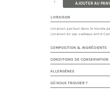
quantité
AJOUTER AU PAN
de
Mug
Infuseur
Jaune
LIVRAISON
OGO
Livraison partout dans le monde par
Livraison en sac cadeaux entre Ca
COMPOSITION & INGRÉDIENTS
CONDITIONS DE CONSERVATION
ALLERGÈNES
OÙ NOUS TROUVER ?