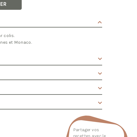
IER
 colis.
nnes et Monaco.
Partager vos
recettes avec le