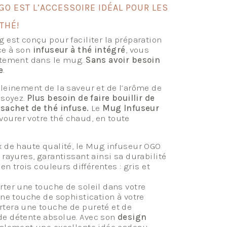
O EST L’ACCESSOIRE IDÉAL POUR LES
THÉ!
 est conçu pour faciliter la préparation
ce à son
infuseur à thé intégré
, vous
ectement dans le mug.
Sans avoir besoin
e
.
pleinement de la saveur et de l’arôme de
 soyez.
Plus besoin de faire bouillir de
 sachet de thé infuse.
Le
Mug Infuseur
ourer votre thé chaud, en toute
x de haute qualité, le Mug infuseur OGO
 rayures, garantissant ainsi sa durabilité
en trois couleurs différentes : gris et
rter une touche de soleil dans votre
une touche de sophistication à votre
rtera une touche de pureté et de
de détente absolue. Avec son
design