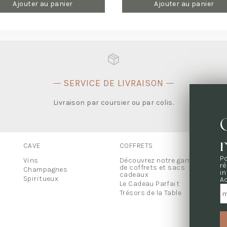
Ajouter au panier
Ajouter au panier
SERVICE DE LIVRAISON
.
Livraison par coursier ou par colis.
CAVE
COFFRETS
UN
Po
Tou
Vins
Découvrez notre gamme
r
de coffrets et sacs
Champagnes
in
cadeaux
NO
Spiritueux
A
Le Cadeau Parfait
Trésors de la Table
06 
co