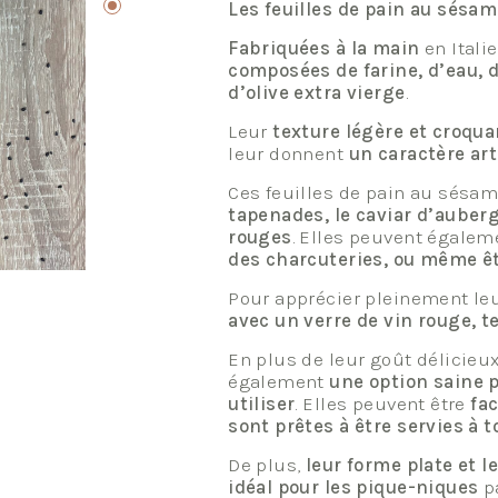
Les feuilles de pain au sésam
Fabriquées à la main
en Italie
composées de farine, d’eau, d
d’olive extra vierge
.
Leur
texture légère et croqu
leur donnent
un caractère art
Ces feuilles de pain au sésa
tapenades,
le caviar d’auber
rouges
. Elles peuvent égalem
des charcuteries, ou même ê
Pour apprécier pleinement le
avec un verre de vin rouge, t
En plus de leur goût délicieu
également
une option saine po
utiliser
. Elles peuvent être
fac
sont prêtes à être servies à
De plus,
leur forme plate et l
idéal pour les pique-niques
p