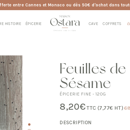
fferte entre Cannes et Monaco ou dès 50€ d'achat dans tout
RE HISTOIRE
ÉPICERIE
CAVE
COFFRETS
Feuilles de
Sésame
ÉPICERIE FINE - 120G
8,20
€
TTC (
7,77
€
HT)
68
DESCRIPTION