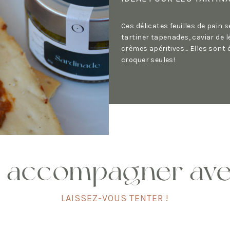
Ces délicates feuilles de pain 
tartiner tapenades, caviar de 
crèmes apéritives… Elles sont 
croquer seules!
 accompagner av
LAISSEZ-VOUS TENTER !