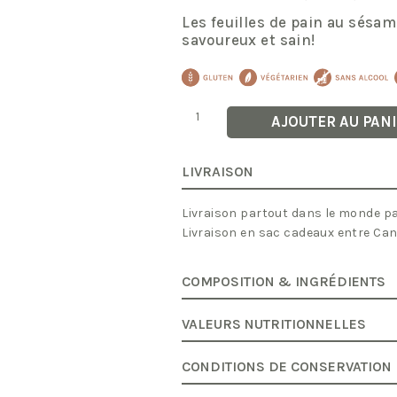
Les feuilles de pain au sésame
savoureux et sain!
quantité
AJOUTER AU PAN
de
Feuilles
de
Pain
LIVRAISON
au
Sésame
Livraison partout dans le monde par
Livraison en sac cadeaux entre Ca
COMPOSITION & INGRÉDIENTS
VALEURS NUTRITIONNELLES
CONDITIONS DE CONSERVATION