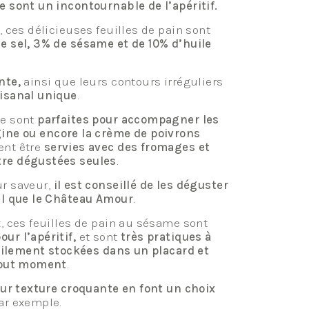
e sont un incontournable de l’apéritif.
, ces délicieuses feuilles de pain sont
e sel, 3% de sésame et de 10% d’huile
ante,
ainsi que leurs contours irréguliers
isanal unique
.
me sont
parfaites pour accompagner les
gine
ou encore
la crème de poivrons
ent être
servies avec des fromages et
tre dégustées seules
.
ur saveur,
il est conseillé de les déguster
el que
le Château Amour
.
x, ces feuilles de pain au sésame sont
ur l’apéritif,
et
sont
très pratiques à
ilement stockées dans un placard et
 tout moment
.
eur texture croquante en font un choix
ar exemple.