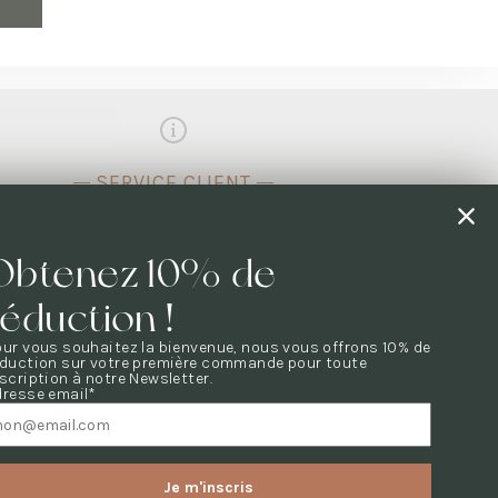
SERVICE CLIENT
Contactez le service commercial ou consultez
notre
FAQ
.
Obtenez 10% de
réduction !
E QUESTION ?
ur vous souhaitez la bienvenue, nous vous offrons 10% de
tes les questions sont dans notre
FAQ
éduction sur votre première commande pour toute
scription à notre Newsletter.
US CONTACTER
dresse email*
07 23 50 70
ntact@maison-ostara.com