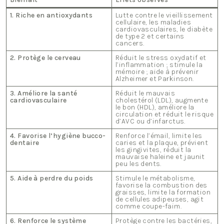
1. Riche en antioxydants
Lutte contre le vieillissement
cellulaire, les maladies
cardiovasculaires, le diabète
de type 2 et certains
cancers.
2. Protège le cerveau
Réduit le stress oxydatif et
l’inflammation ; stimule la
mémoire ; aide à prévenir
Alzheimer et Parkinson.
3. Améliore la santé
Réduit le mauvais
cardiovasculaire
cholestérol (LDL), augmente
le bon (HDL), améliore la
circulation et réduit le risque
d’AVC ou d’infarctus.
4. Favorise l’hygiène bucco-
Renforce l’émail, limite les
dentaire
caries et la plaque, prévient
les gingivites, réduit la
mauvaise haleine et jaunit
peu les dents.
5. Aide à perdre du poids
Stimule le métabolisme,
favorise la combustion des
graisses, limite la formation
de cellules adipeuses, agit
comme coupe-faim.
6. Renforce le système
Protège contre les bactéries,