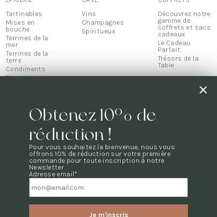
Tartinables
Vins
Découvrez notre
gamme de
Mises en
Champagnes
coffrets et sacs
bouche
Spiritueux
cadeaux
Terrines de la
Le Cadeau
mer
Parfait
Terrines de la
Trésors de la
terre
Table
Condiments
Biscuits
Thés &
infusions
Mets
Obtenez 10% de
d'exception
Chocolats
Confiseries
réduction !
Confitures
Miels & pâte à
Pour vous souhaitez la bienvenue, nous vous
tartiner
offrons 10% de réduction sur votre première
Soldes
commande pour toute inscription à notre
Newsletter.
Adresse email*
UNE QUESTION ?
Toutes les questions sont dans notre
FAQ
NOUS CONTACTER