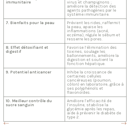
immunitaire
virus et champignons ;
améliore la détection des
agents pathogènes par le
système immunitaire.
7. Bienfaits pour la peau
Prévient les rides, raffermit
la peau, apaise les
inflammations (acné,
eczéma), régule le sébum et
resserre les pores.
8. Effet détoxifiant et
Favorise l’élimination des
digestif
toxines, soulage les
ballonnements, améliore la
digestion et soutient la
fonction hépatique.
9. Potentiel anticancer
Inhibe la croissance de
certaines cellules
cancéreuses (poumon,
côlon) en laboratoire, grâce à
ses polyphénols et
flavonoïdes.
10. Meilleur contrôle du
Améliore l’efficacité de
sucre sanguin
l’insuline, stabilise la
glycémie après les repas,
aide à prévenir le diabète de
type 2.